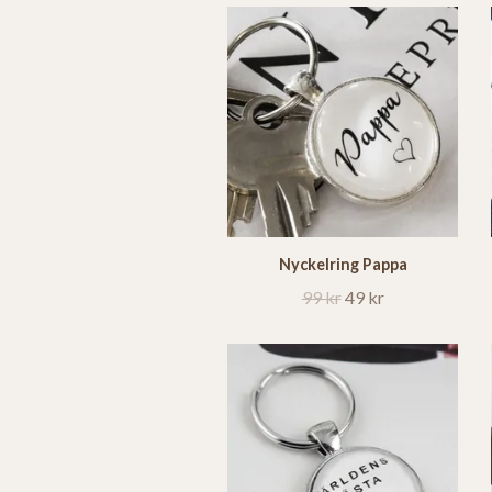
Nyckelring Pappa
99 kr
49 kr