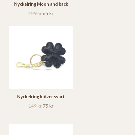
Nyckelring Moon and back
129 kr
65 kr
Nyckelring klöver svart
149 kr
75 kr