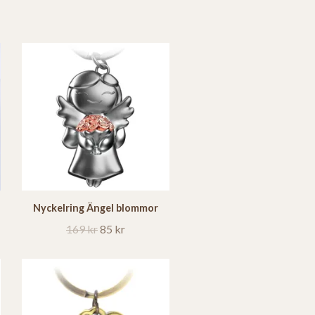
Nyckelring Ängel blommor
169 kr
85 kr