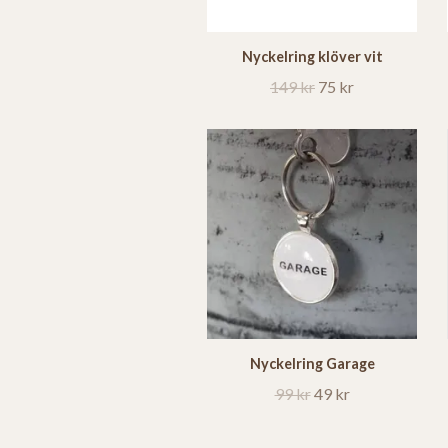
Nyckelring klöver vit
149 kr
75 kr
Nyckelring Garage
99 kr
49 kr