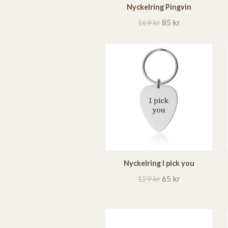
Nyckelring Pingvin
169 kr
85 kr
Nyckelring I pick you
129 kr
65 kr