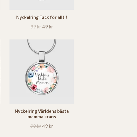
Nyckelring Tack för allt !
99 kr
49 kr
Nyckelring Världens bästa
mamma krans
99 kr
49 kr