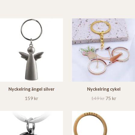
Nyckelring ängel silver
Nyckelring cykel
159 kr
149 kr
75 kr