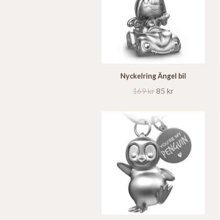
Nyckelring Ängel bil
169 kr
85 kr