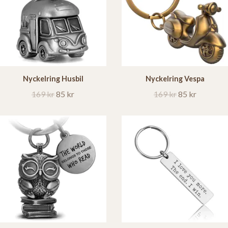
Nyckelring Husbil
Nyckelring Vespa
169 kr
85 kr
169 kr
85 kr