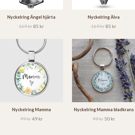
Nyckelring Ängel hjärta
Nyckelring Älva
169 kr
85 kr
169 kr
85 kr
Nyckelring Mamma
Nyckelring Mamma bladkrans
99 kr
49 kr
99 kr
50 kr