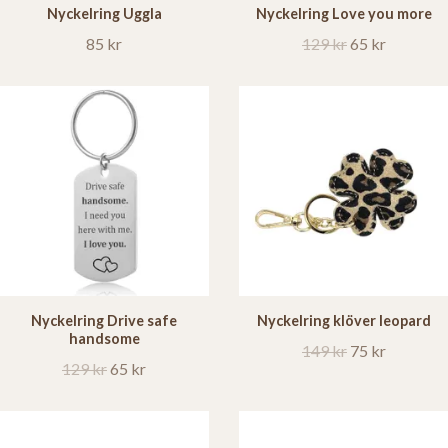
Nyckelring Uggla
Nyckelring Love you more
85 kr
129 kr
65 kr
Nyckelring Drive safe
Nyckelring klöver leopard
handsome
149 kr
75 kr
129 kr
65 kr