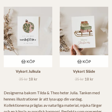
KÖP
KÖP
Vykort Julkula
Vykort Släde
35 kr
18 kr
35 kr
18 kr
Designerna bakom Tilda & Theo heter Julia. Tanken med
hennes illustrationer är att lysa upp din vardag.
Kollektionerna präglas av naturliga material, mjuka färger
och en känsla av nordisk harmoni. Perfekta som presenter