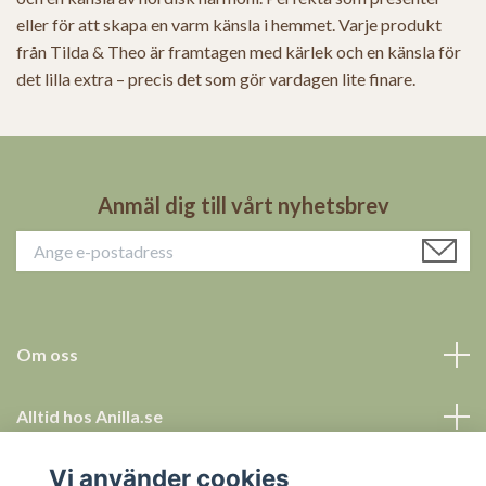
eller för att skapa en varm känsla i hemmet. Varje produkt
från Tilda & Theo är framtagen med kärlek och en känsla för
det lilla extra – precis det som gör vardagen lite finare.
Anmäl dig till vårt nyhetsbrev
Om oss
Alltid hos Anilla.se
Vi använder cookies
Allt för ett tryggt köp