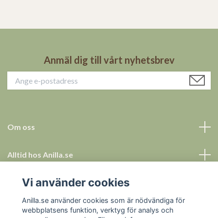
Anmäl dig till vårt nyhetsbrev
Om oss
Alltid hos Anilla.se
Vi använder cookies
Allt för ett tryggt köp
Anilla.se använder cookies som är nödvändiga för
Sociala medier
webbplatsens funktion, verktyg för analys och