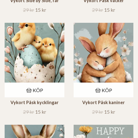
Vykort Side by Side, får
Vykort Påsk vacker
29 kr
15 kr
29 kr
15 kr
KÖP
KÖP
Vykort Påsk kycklingar
Vykort Påsk kaniner
29 kr
15 kr
29 kr
15 kr