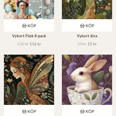
KÖP
KÖP
Vykort Påsk 8-pack
Vykort älva
232 kr
116 kr
29 kr
15 kr
KÖP
KÖP