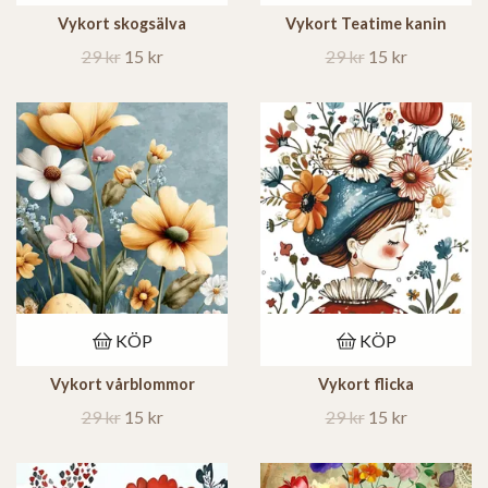
Vykort skogsälva
Vykort Teatime kanin
29 kr
15 kr
29 kr
15 kr
KÖP
KÖP
Vykort vårblommor
Vykort flicka
29 kr
15 kr
29 kr
15 kr