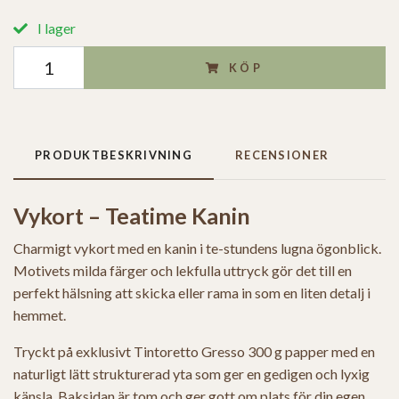
I lager
KÖP
PRODUKTBESKRIVNING
RECENSIONER
Vykort – Teatime Kanin
Charmigt vykort med en kanin i te-stundens lugna ögonblick.
Motivets milda färger och lekfulla uttryck gör det till en
perfekt hälsning att skicka eller rama in som en liten detalj i
hemmet.
Tryckt på exklusivt Tintoretto Gresso 300 g papper med en
naturligt lätt strukturerad yta som ger en gedigen och lyxig
känsla. Baksidan är tom och ger gott om plats för din egen