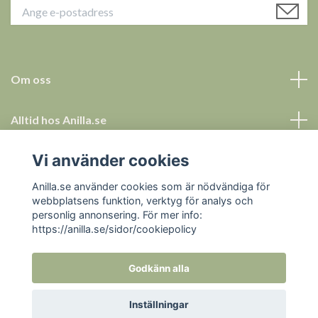
Om oss
Alltid hos Anilla.se
Vi använder cookies
Allt för ett tryggt köp
Anilla.se använder cookies som är nödvändiga för
Sociala medier
webbplatsens funktion, verktyg för analys och
personlig annonsering. För mer info:
https://anilla.se/sidor/cookiepolicy
Godkänn alla
© 2026 Anilla.se
Inställningar