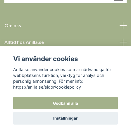
Om oss
Alltid hos Anilla.se
Vi använder cookies
Allt för ett tryggt köp
Anilla.se använder cookies som är nödvändiga för
Sociala medier
webbplatsens funktion, verktyg för analys och
personlig annonsering. För mer info:
https://anilla.se/sidor/cookiepolicy
Godkänn alla
© 2026 Anilla.se
Inställningar