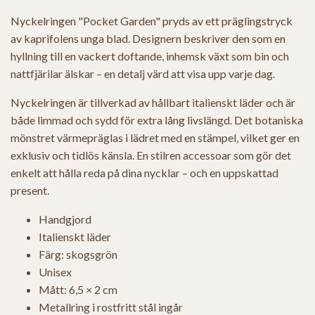
Nyckelringen "Pocket Garden" pryds av ett präglingstryck
av kaprifolens unga blad. Designern beskriver den som en
hyllning till en vackert doftande, inhemsk växt som bin och
nattfjärilar älskar – en detalj värd att visa upp varje dag.
Nyckelringen är tillverkad av hållbart italienskt läder och är
både limmad och sydd för extra lång livslängd. Det botaniska
mönstret värmepräglas i lädret med en stämpel, vilket ger en
exklusiv och tidlös känsla. En stilren accessoar som gör det
enkelt att hålla reda på dina nycklar – och en uppskattad
present.
Handgjord
Italienskt läder
Färg: skogsgrön
Unisex
Mått: 6,5 × 2 cm
Metallring i rostfritt stål ingår