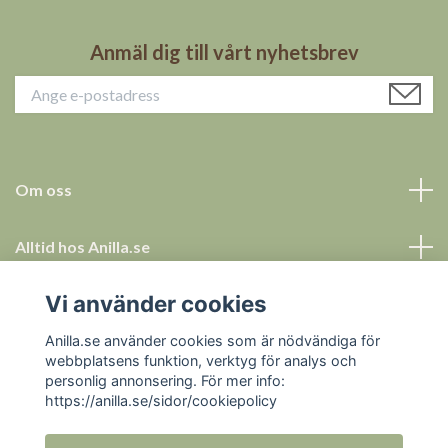
Anmäl dig till vårt nyhetsbrev
Om oss
Alltid hos Anilla.se
Vi använder cookies
Allt för ett tryggt köp
Anilla.se använder cookies som är nödvändiga för
Sociala medier
webbplatsens funktion, verktyg för analys och
personlig annonsering. För mer info:
https://anilla.se/sidor/cookiepolicy