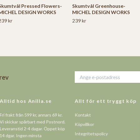
Skumtvål Pressed Flowers-
Skumtvål Greenhouse-
MICHEL DESIGN WORKS
MICHEL DESIGN WORKS
239 kr
239 kr
brev
Alltid hos Anilla.se
Allt för ett tryggt köp
Fri frakt från 599 kr, annars 69 kr.
Kontakt
Vi skickar spårbart med Postnord.
Köpvillkor
Leveranstid 2-4 dagar. Öppet köp
Integritetspolicy
14 dgar. Ingen minsta