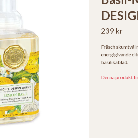
DESI
239 kr
Fräsch skumtvål 
energigivande cit
basilikablad.
Denna produkt finn