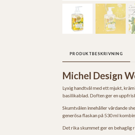
PRODUKTBESKRIVNING
Michel Design W
Lyxig handtvål med ett mjukt, krämi
basilikablad. Doften ger en uppfris
Skumtvålen innehåller vårdande she
generösa flaskan på 530 ml kombine
Det rika skummet ger en behaglig re