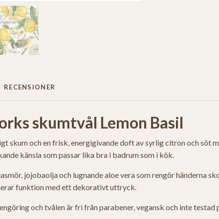
RECENSIONER
orks skumtvål Lemon Basil
gt skum och en frisk, energigivande doft av syrlig citron och söt
kande känsla som passar lika bra i badrum som i kök.
asmör, jojobaolja och lugnande aloe vera som rengör händerna sko
rar funktion med ett dekorativt uttryck.
ngöring och tvålen är fri från parabener, vegansk och inte testad p