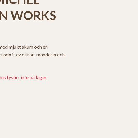
GN WORKS
med mjukt skum och en
rusdoft av citron, mandarin och
s tyvärr inte på lager.