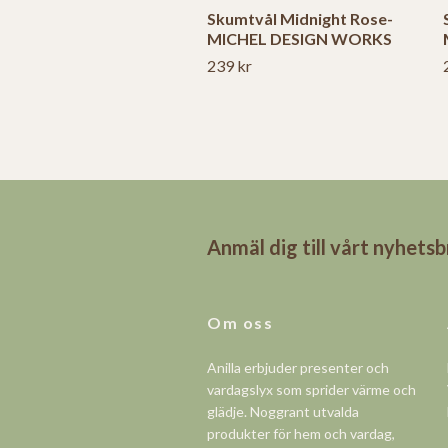
Skumtvål Midnight Rose-
MICHEL DESIGN WORKS
239 kr
Anmäl dig till vårt nyhets
Om oss
Anilla erbjuder presenter och
vardagslyx som sprider värme och
glädje. Noggrant utvalda
produkter för hem och vardag,