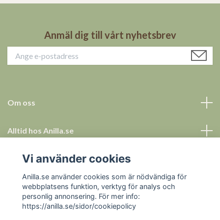
Anmäl dig till vårt nyhetsbrev
Om oss
Alltid hos Anilla.se
Vi använder cookies
Allt för ett tryggt köp
Anilla.se använder cookies som är nödvändiga för
Sociala medier
webbplatsens funktion, verktyg för analys och
personlig annonsering. För mer info:
https://anilla.se/sidor/cookiepolicy