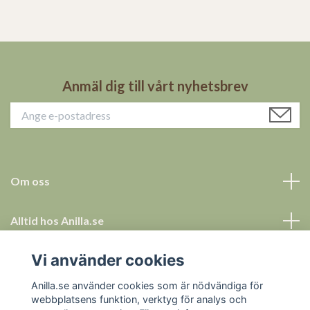
Anmäl dig till vårt nyhetsbrev
Om oss
Alltid hos Anilla.se
Vi använder cookies
Allt för ett tryggt köp
Anilla.se använder cookies som är nödvändiga för
Sociala medier
webbplatsens funktion, verktyg för analys och