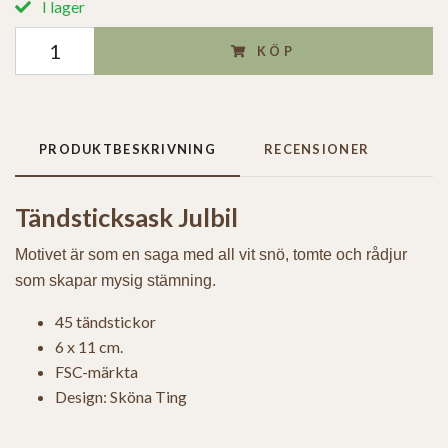
I lager
KÖP
PRODUKTBESKRIVNING
RECENSIONER
Tändsticksask Julbil
Motivet är som en saga med all vit snö, tomte och rådjur
som skapar mysig stämning.
45 tändstickor
6 x 11 cm.
FSC-märkta
Design: Sköna Ting