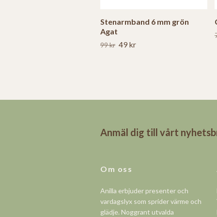
Stenarmband 6 mm grön
Agat
49 kr
99 kr
Anmäl dig till vårt nyhets
Om oss
Anilla erbjuder presenter och
vardagslyx som sprider värme och
glädje. Noggrant utvalda