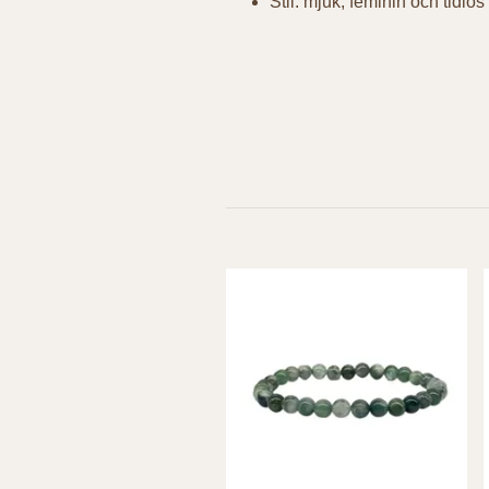
Stil: mjuk, feminin och tidlös