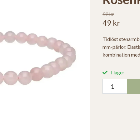
99 kr
49 kr
Tidlöst stenarmba
mm-pärlor. Elastis
kombination med
I lager