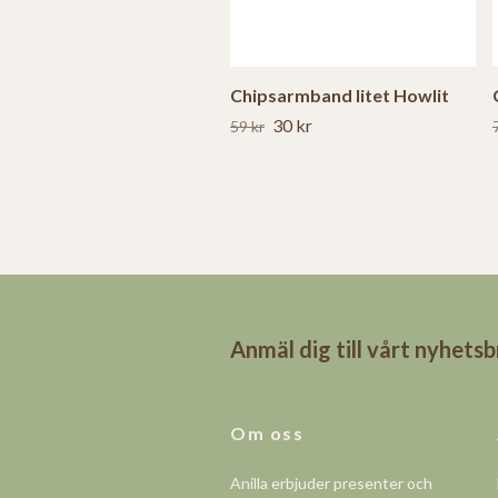
Chipsarmband litet Howlit
30 kr
59 kr
Anmäl dig till vårt nyhets
Om oss
Anilla erbjuder presenter och