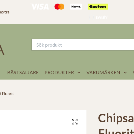
 extra
BÄSTSÄLJARE
PRODUKTER
VARUMÄRKEN
Fluorit
Chips
Fluorit