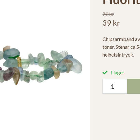
79 kr
39 kr
Chipsarmband av f
toner. Stenar ca 
helhetsintryck.
I lager