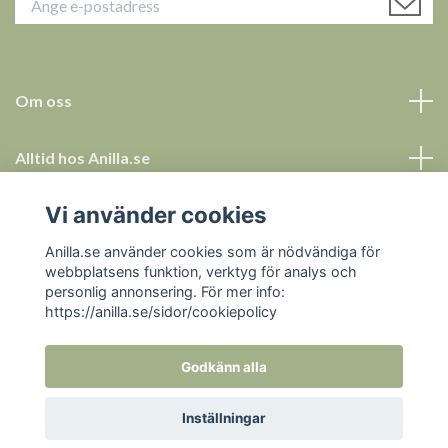
Om oss
Alltid hos Anilla.se
Vi använder cookies
Allt för ett tryggt köp
Anilla.se använder cookies som är nödvändiga för
Sociala medier
webbplatsens funktion, verktyg för analys och
personlig annonsering. För mer info:
https://anilla.se/sidor/cookiepolicy
Godkänn alla
© 2026 Anilla.se
Inställningar