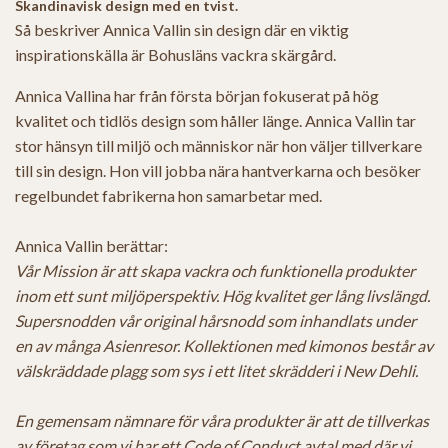
Skandinavisk design med en tvist.
Så beskriver Annica Vallin sin design där en viktig
inspirationskälla är Bohusläns vackra skärgård.
Annica Vallina har från första början fokuserat på hög
kvalitet och tidlös design som håller länge. Annica Vallin tar
stor hänsyn till miljö och människor när hon väljer tillverkare
till sin design. Hon vill jobba nära hantverkarna och besöker
regelbundet fabrikerna hon samarbetar med.
Annica Vallin berättar:
Vår Mission är att skapa vackra och funktionella produkter
inom ett sunt miljöperspektiv. Hög kvalitet ger lång livslängd.
Supersnodden vår original hårsnodd som inhandlats under
en av
många Asienresor. Kollektionen med kimonos består av
välskräddade plagg som sys i ett litet skrädderi i New Dehli.
En gemensam nämnare för våra produkter är att de tillverkas
av företag som vi har ett Code of Conduct avtal med där vi