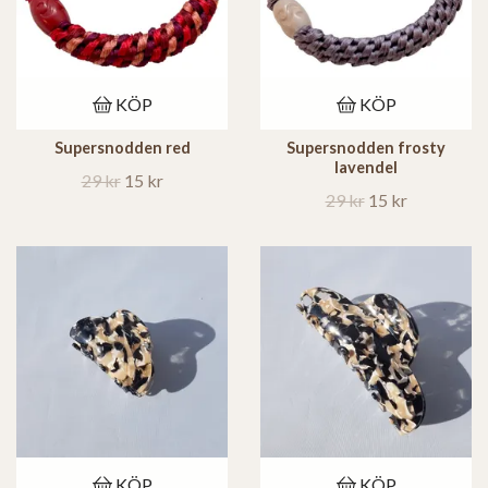
KÖP
KÖP
Supersnodden red
Supersnodden frosty
lavendel
29 kr
15 kr
29 kr
15 kr
KÖP
KÖP