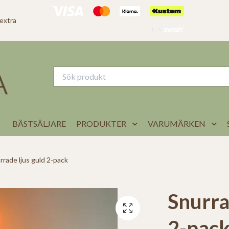
 extra
BÄSTSÄLJARE
PRODUKTER
VARUMÄRKEN
rade ljus guld 2-pack
Snurra
2-pac