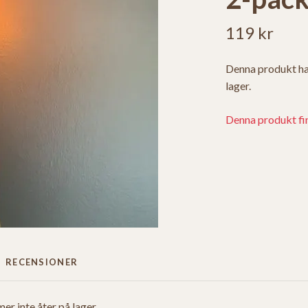
119 kr
Denna produkt ha
lager.
Denna produkt finn
RECENSIONER
r inte åter på lager