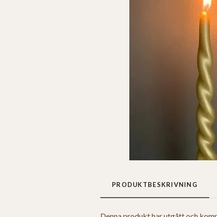
PRODUKTBESKRIVNING
Denna produkt har utgått och komme