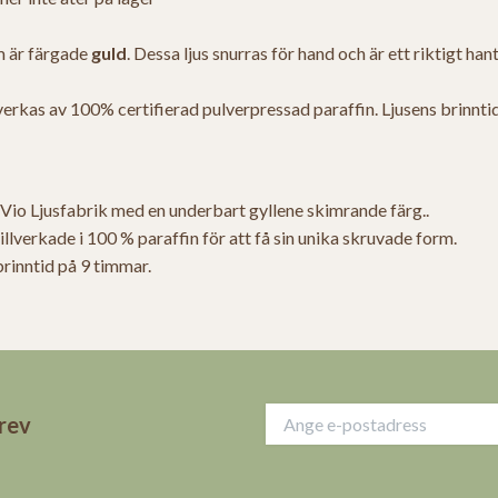
m är färgade
guld
. Dessa ljus snurras för hand och är ett riktigt han
lverkas av 100% certifierad pulverpressad paraffin. Ljusens brinnti
Vio Ljusfabrik med en underbart gyllene skimrande färg.
.
illverkade i 100 % paraffin för att få sin unika skruvade form.
brinntid på 9 timmar.
brev