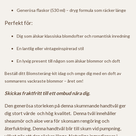
Generösa flaskor (530 ml) – dryg formula som räcker länge
Perfekt för:
Dig som älskar klassiska blomdofter och romantisk inredning
En lantlig eller vintageinspirerad stil
En lyxig present till någon som älskar blommor och doft
Beställ ditt Blomsteräng-kit idag och omge dig med en doft av
sommarens vackraste blommor – året om!
Skickas fraktfritt till ett ombud nära dig.
Den generösa storleken på denna skummande handtvål ger
dig stort värde och hög kvalitet. Denna tvål innehåller
sheasmör och aloe vera för skonsam rengöring och
återfuktning. Denna handtvål blir till skum vid pumpning,
vilket gör att den räcker länge. Naturliga ingredienser i