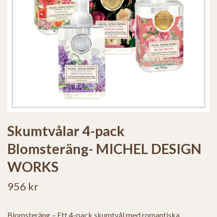
Skumtvålar 4-pack
Blomsteräng- MICHEL DESIGN
WORKS
956 kr
Blomsteräng – Ett 4-pack skumtvål med romantiska