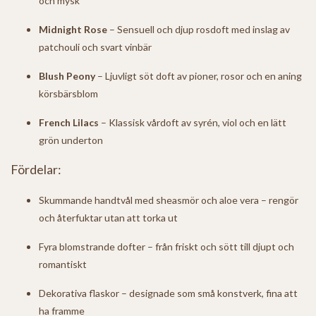
och mysk
Midnight Rose
– Sensuell och djup rosdoft med inslag av
patchouli och svart vinbär
Blush Peony
– Ljuvligt söt doft av pioner, rosor och en aning
körsbärsblom
French Lilacs
– Klassisk vårdoft av syrén, viol och en lätt
grön underton
Fördelar:
Skummande handtvål med sheasmör och aloe vera – rengör
och återfuktar utan att torka ut
Fyra blomstrande dofter – från friskt och sött till djupt och
romantiskt
Dekorativa flaskor – designade som små konstverk, fina att
ha framme