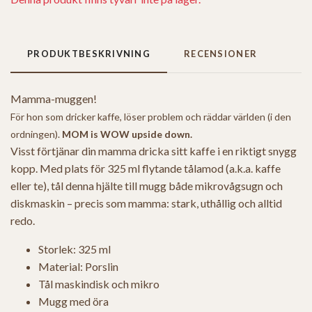
PRODUKTBESKRIVNING
RECENSIONER
Mamma-muggen!
För hon som dricker kaffe, löser problem och räddar världen (i den
ordningen).
MOM is WOW upside down.
Visst förtjänar din mamma dricka sitt kaffe i en riktigt snygg
kopp. Med plats för 325 ml flytande tålamod (a.k.a. kaffe
eller te), tål denna hjälte till mugg både mikrovågsugn och
diskmaskin – precis som mamma: stark, uthållig och alltid
redo.
Storlek: 325 ml
Material: Porslin
Tål maskindisk och mikro
Mugg med öra