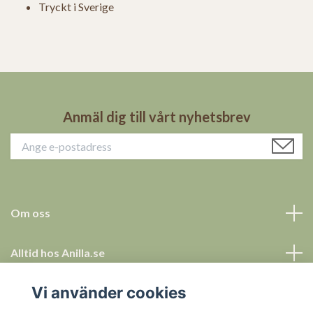
Tryckt i Sverige
Anmäl dig till vårt nyhetsbrev
Om oss
Alltid hos Anilla.se
Vi använder cookies
Allt för ett tryggt köp