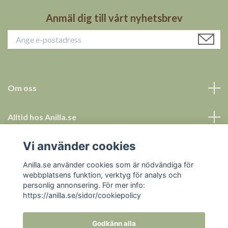
Anmäl dig till vårt nyhetsbrev
Om oss
Alltid hos Anilla.se
Vi använder cookies
Allt för ett tryggt köp
Anilla.se använder cookies som är nödvändiga för
Sociala medier
webbplatsens funktion, verktyg för analys och
personlig annonsering. För mer info:
https://anilla.se/sidor/cookiepolicy
Godkänn alla