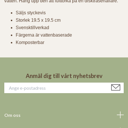
vatten. Häng upp den att lufttorka på en disktrasehållare.
Säljs styckevis
Storlek 19.5 x 19.5 cm
Svensktillverkad
Färgerna är vattenbaserade
Komposterbar
Anmäl dig till vårt nyhetsbrev
Om oss