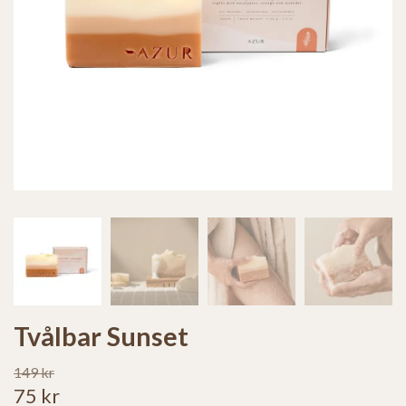
Tvålbar Sunset
149 kr
75 kr