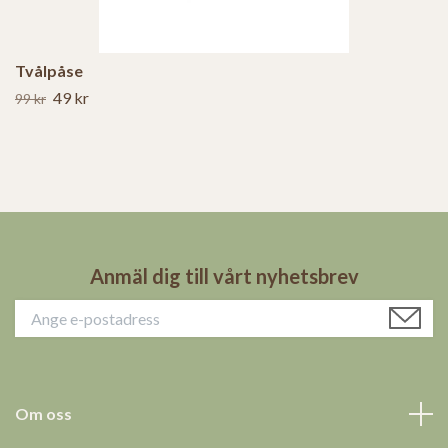
Tvålpåse
49 kr
99 kr
Anmäl dig till vårt nyhetsbrev
Om oss