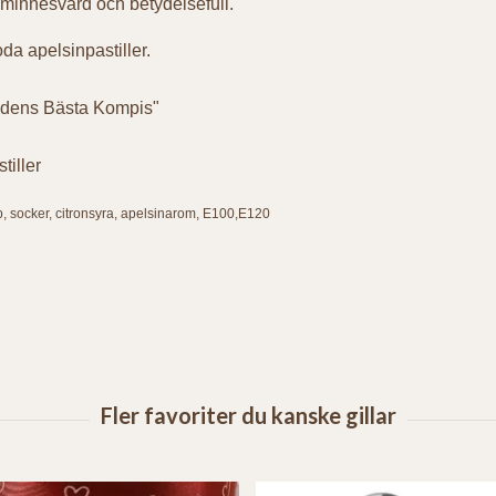
 minnesvärd och betydelsefull.
a apelsinpastiller.
rldens Bästa Kompis"
tiller
ap, socker, citronsyra, apelsinarom, E100,E120