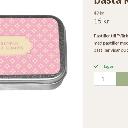
49 kr
15 kr
Pastiller till "Vä
med pastiller me
pastiller visar du
I lager