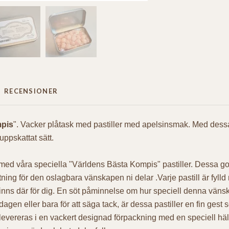
RECENSIONER
mpis
". Vacker plåtask med pastiller med apelsinsmak. Med dessa 
ppskattat sätt.
med våra speciella "Världens Bästa Kompis" pastiller. Dessa god
attning för den oslagbara vänskapen ni delar .Varje pastill är fy
nns där för dig. En söt påminnelse om hur speciell denna vänska
n eller bara för att säga tack, är dessa pastiller en fin gest s
ll levereras i en vackert designad förpackning med en speciell häl