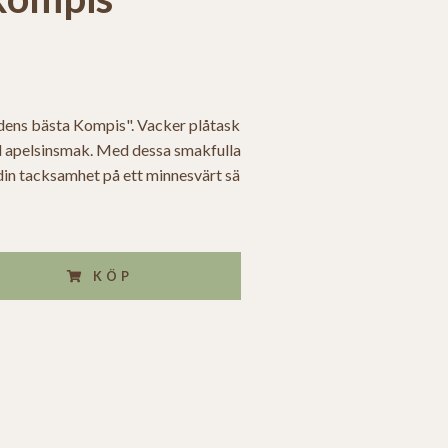
rldens bästa Kompis". Vacker plåtask
d apelsinsmak. Med dessa smakfulla
 din tacksamhet på ett minnesvärt sä
KÖP