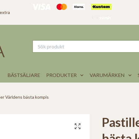
 extra
BÄSTSÄLJARE
PRODUKTER
VARUMÄRKEN
ler Världens bästa kompis
Pastil
bästa 