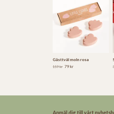
Gästtvål moln rosa
79 kr
159 kr
Anmäl dig till vårt nyhets