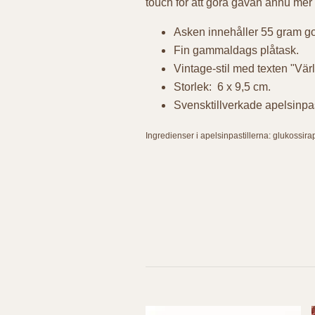
touch för att göra gåvan ännu mer
Asken innehåller 55 gram god
Fin gammaldags plåtask.
Vintage-stil med texten "Vä
Storlek: 6 x 9,5 cm.
Svensktillverkade apelsinpas
Ingredienser i apelsinpastillerna: glukossir