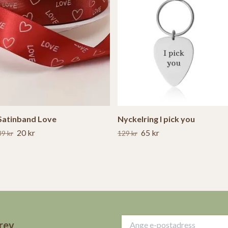
Satinband Love
Nyckelring I pick you
20 kr
65 kr
39 kr
129 kr
brev