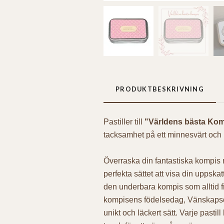
PRODUKTBESKRIVNING
Pastiller till
"Världens bästa Ko
tacksamhet på ett minnesvärt och u
Överraska din fantastiska kompis 
perfekta sättet att visa din uppsk
den underbara kompis som alltid fi
kompisens födelsedag, Vänskapsdage
unikt och läckert sätt. Varje pasti