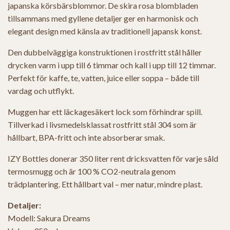
japanska körsbärsblommor. De skira rosa blombladen
tillsammans med gyllene detaljer ger en harmonisk och
elegant design med känsla av traditionell japansk konst.
Den dubbelväggiga konstruktionen i rostfritt stål håller
drycken varm i upp till 6 timmar och kall i upp till 12 timmar.
Perfekt för kaffe, te, vatten, juice eller soppa – både till
vardag och utflykt.
Muggen har ett läckagesäkert lock som förhindrar spill.
Tillverkad i livsmedelsklassat rostfritt stål 304 som är
hållbart, BPA-fritt och inte absorberar smak.
IZY Bottles donerar 350 liter rent dricksvatten för varje såld
termosmugg och är 100 % CO2-neutrala genom
trädplantering. Ett hållbart val – mer natur, mindre plast.
Detaljer:
Modell: Sakura Dreams