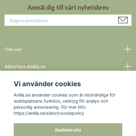
Anmäl dig till vårt nyhetsbrev
Om oss
Alltid hos Anilla.se
Vi använder cookies
Allt för ett tryggt köp
Anilla.se använder cookies som är nödvändiga för
Sociala medier
webbplatsens funktion, verktyg för analys och
personlig annonsering. För mer info:
https://anilla.se/sidor/cookiepolicy
Godkänn alla