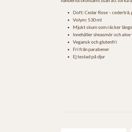
händerna skonsamt utan att torka u
Doft: Cedar Rose – cederträ, p
Volym: 530 ml
Mjukt skum som räcker läng
Innehåller sheasmör och aloe
Vegansk och glutenfri
Fri från parabener
Ej testad på djur