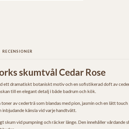
RECENSIONER
orks skumtvål Cedar Rose
d ett dramatiskt botaniskt motiv och en sofistikerad doft av ced
kan till en elegant detalj i både badrum och kök.
toner av cederträ som blandas med pion, jasmin och en lätt touch 
 inbjudande känsla vid varje handtvätt.
ämigt skum vid pumpning och räcker länge. Den innehåller vårdande