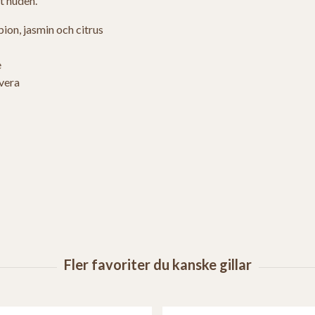
t huden.
ion, jasmin och citrus
e
 vera