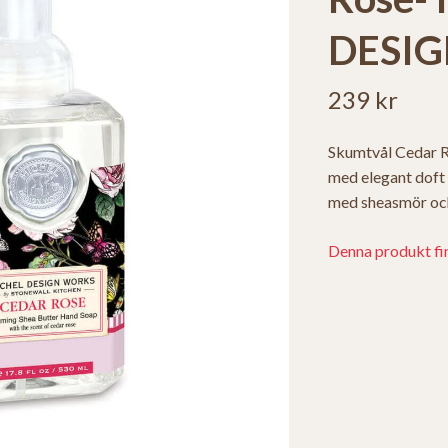
DESI
239 kr
Skumtvål Cedar R
med elegant doft
med sheasmör och
Denna produkt finn