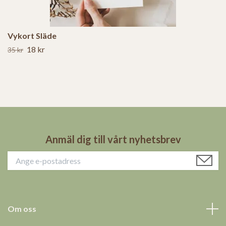
Vykort Släde
18 kr
35 kr
Anmäl dig till vårt nyhetsbrev
Om oss