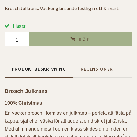
Brosch Julkrans. Vacker glänsande festlig i rött & svart.
I lager
KÖP
PRODUKTBESKRIVNING
RECENSIONER
Brosch Julkrans
100% Christmas
En vacker brosch i form av en julkrans – perfekt att fästa på
kappa, sjal eller väska för att addera en diskret julkänsla.
Med glimmande metall och en klassisk design blir den en
stilfull detalj till högtidslooken eller som en fin liten julgåva.