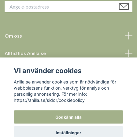
Om oss
Alltid hos Anilla.se
Vi använder cookies
Allt för ett tryggt köp
Anilla.se använder cookies som är nödvändiga för
Sociala medier
webbplatsens funktion, verktyg för analys och
personlig annonsering. För mer info:
https://anilla.se/sidor/cookiepolicy
Godkänn alla
© 2026 Anilla.se
Inställningar