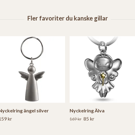
Nyckelring ängel silver
Nyckelring Älva
159 kr
85 kr
169 kr