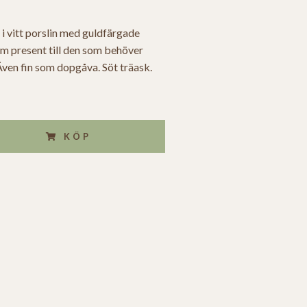
 vitt porslin med guldfärgade
om present till den som behöver
Även fin som dopgåva. Söt träask.
KÖP