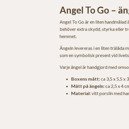
Angel To Go – äng
Angel To Go är en liten handmålad ä
behöver extra skydd, styrka eller tr
hemmet.
Ängeln levereras i en liten trälåda
som en symbolisk present vid livets v
Varje ängel är handgjord med omsorg
Boxens mått:
ca 3,5 x 5,5 x 
Mått på ängeln:
ca 2,5 x 4 c
Material:
vitt porslin med h