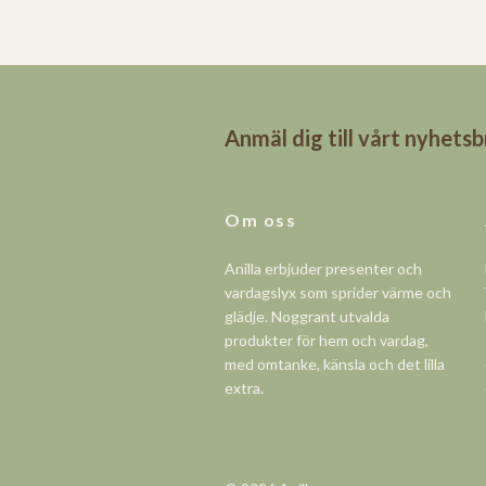
Anmäl dig till vårt nyhets
Om oss
Anilla erbjuder presenter och
vardagslyx som sprider värme och
glädje. Noggrant utvalda
produkter för hem och vardag,
med omtanke, känsla och det lilla
extra.