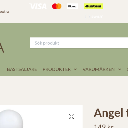
 extra
BÄSTSÄLJARE
PRODUKTER
VARUMÄRKEN
Angel 
149 kr