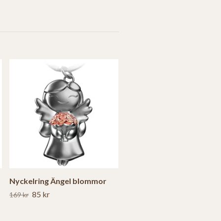
Nyckelring Ängel blommor
85 kr
169 kr