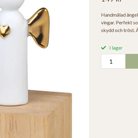
Handmålad ängel i
vingar. Perfekt s
skydd och tröst. 
I lager