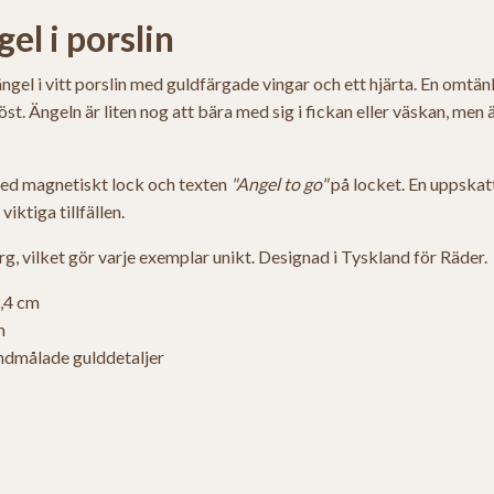
el i porslin
ngel i vitt porslin med guldfärgade vingar och ett hjärta. En omtä
öst. Ängeln är liten nog att bära med sig i fickan eller väskan, men
 med magnetiskt lock och texten
"Angel to go"
på locket. En uppskat
iktiga tillfällen.
, vilket gör varje exemplar unikt. Designad i Tyskland för Räder.
3,4 cm
m
andmålade gulddetaljer